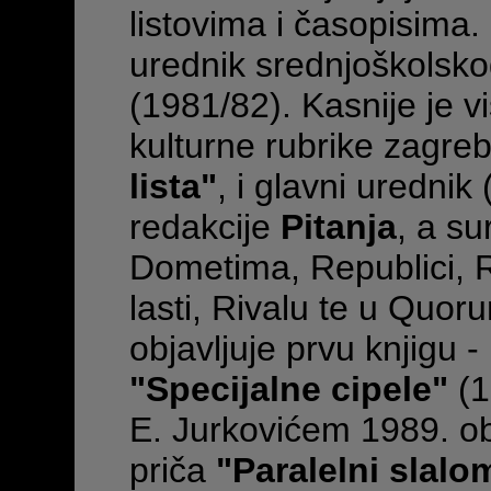
listovima i časopisima. 
urednik srednjoškols
(1981/82). Kasnije je v
kulturne rubrike zagr
lista"
, i glavni urednik
redakcije
Pitanja
, a su
Dometima, Republici, R
lasti, Rivalu te u Quorum
objavljuje prvu knjigu 
"Specijalne cipele"
(1
E. Jurkovićem 1989. obj
priča
"Paralelni slalo