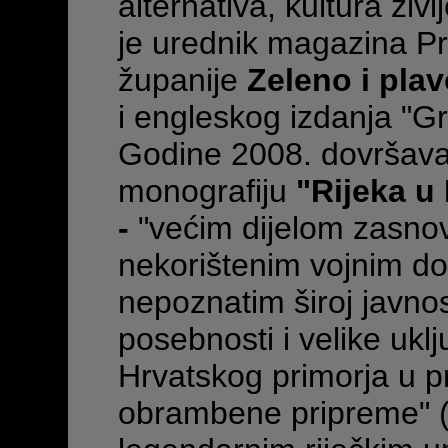
alternativa, kultura živ
je urednik magazina P
županije
Zeleno i pla
i engleskog izdanja "G
Godine 2008. dovršava 
monografiju
"Rijeka u
-
"većim dijelom zasno
nekorištenim vojnim d
nepoznatim široj javnost
posebnosti i velike uklj
Hrvatskog primorja u 
obrambene pripreme" (