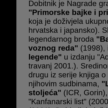
Dobitnik je Nagrade gr
"Primorske bajke i pr
koja je doživjela ukupno
hrvatska i japansko). Sl
legendarnog broda
"B
voznog reda"
(1998), 
legende"
u izdanju "Ad
travanj 2001.). Sredino
drugu iz serije knjiga o
njihovim sudbinama,
"
stoljeća"
(ICR, Gorin), 
"Kanfanarski list" (2000