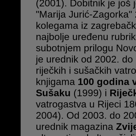
(2001). Dobitnik je jo
"Marija Jurić-Zagorka"
kolegama iz zagrebačk
najbolje uređenu rubri
subotnjem prilogu Novog
je urednik od 2002. d
riječkih i sušačkih vat
knjigama
100 godina 
Sušaku
(1999) i
Riječ
vatrogastva u Rijeci 1
2004). Od 2003. do 200
urednik magazina
Zvij