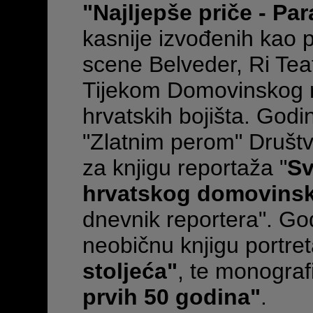
"Najljepše priče - Par
kasnije izvođenih kao 
scene Belveder, Ri Teat
Tijekom Domovinskog ra
hrvatskih bojišta. God
"Zlatnim perom" Društ
za knjigu reportaža "
Sv
hrvatskog domovinsko
dnevnik reportera". Go
neobičnu knjigu portre
stoljeća"
, te monograf
prvih 50 godina"
.