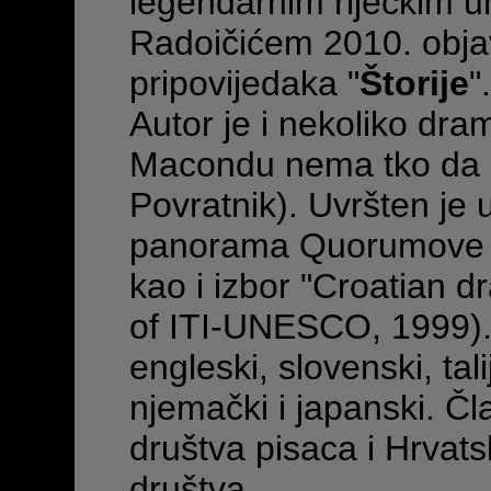
legendarnim riječkim 
Radoičićem 2010. objav
pripovijedaka "
Štorije
".
Autor je i nekoliko dram
Macondu nema tko da 
Povratnik). Uvršten je u
panorama Quorumove i 
kao i izbor "Croatian 
of ITI-UNESCO, 1999).
engleski, slovenski, tal
njemački i japanski. Čl
društva pisaca i Hrvat
društva.